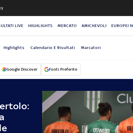
ky
SULTATI LIVE
HIGHLIGHTS
MERCATO
AMICHEVOLI
EUROPEI 
Highlights
Calendario E Risultati
Marcatori
Google Discover
Fonti Preferite
ertolo:
la
le