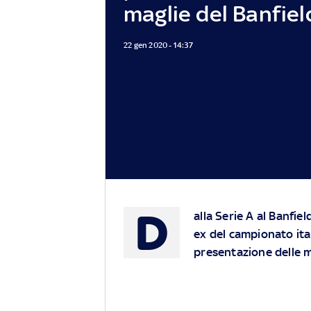
maglie del Banfiel
22 gen 2020 - 14:37
D
alla Serie A al Banfiel
ex del campionato ital
presentazione delle m