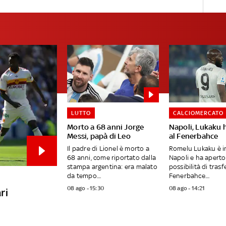
LUTTO
CALCIOMERCATO
Morto a 68 anni Jorge
Napoli, Lukaku 
Messi, papà di Leo
al Fenerbahce
Il padre di Lionel è morto a
Romelu Lukaku è in
68 anni, come riportato dalla
Napoli e ha aperto 
stampa argentina: era malato
possibilità di trasfe
da tempo....
Fenerbahce....
08 ago - 15:30
08 ago - 14:21
ri