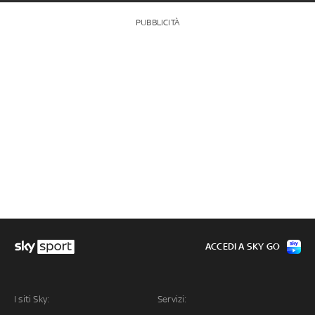
PUBBLICITÀ
ACCEDI A SKY GO
I siti Sky:
Servizi: