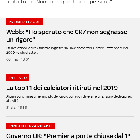
finito tutto. Non sono quel tipo di persona".
PREMIER LEAGUE
Webb: "Ho sperato che CR7 non segnasse
un rigore"
La rivelazione dell'ex arbitro inglese: "In un Manchester United-Tottenham del
2009 ho giudicato...
06 mag - 13:01
L'ELENCO
La top 11 dei calciatori ritirati nel 2019
Alcuni sono rimasti nel mondo del calcio con ruoli diversi, altri si sono dedicati ad
attività...
31 dic - 16:16
L'INGHILTERRA RIPARTE
Governo UK: "Premier a porte chiuse dal 1°