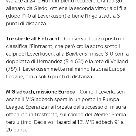
Walace al 24' e Hunt in pieno recupero L'Amburgo
allenato da Gisdol ottiene la seconda vittoria di fila
(dopo l'1-0 al Leverkusen) e tiene l'Ingolstadt a 3
punti di distanza.
Tre sberle all'Eintracht
- Conserva il terzo posto in
classifica l'Eintracht, che però crolla sotto sotto i
colpi del Leverkusen: alla
BayArena
finisce 3-0 con la
doppietta di Hernandez (5' e 63') e la rete di Volland
(78'). Il Leverkusen mette nel mirino la zona Europa
League, ora a soli 6 punti di distanza.
M'Gladbach, missione Europa
- Come il Leverkusen
anche il M'Gladbach spera in un posto in Europa
League. Speranza rafforzata dal successo di misura
ottenuto in trasfrerta, sul campo del Werder Brema
terz'ultimo. Decisivo Hazard al 12'. M'Gladbach 9° a
26 punti.