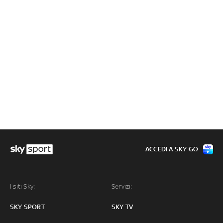
ACCEDI A SKY GO
I siti Sky:
Servizi:
SKY SPORT
SKY TV