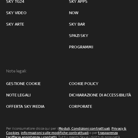
SKY TG24
SKY APPS
SKY VIDEO
NOW
SKY ARTE
SKY BAR
SPAZI SKY
PROGRAMMI
Note legali:
GESTIONE COOKIE
COOKIE POLICY
NOTE LEGALI
DICHIARAZIONE DI ACCESSIBILITÀ
OFFERTA SKY MEDIA
CORPORATE
Per il consumatore clicca qui per i
Moduli, Condizioni contrattuali
,
Privacy &
Cookies
,
informazioni sulle modifiche contrattuali
o per
trasparenza
tariffaria
,
assistenza
e
contatti
. Tutti i marchi Sky e i diritti di proprietà