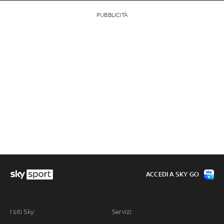
PUBBLICITÀ
ACCEDI A SKY GO
I siti Sky:
Servizi: