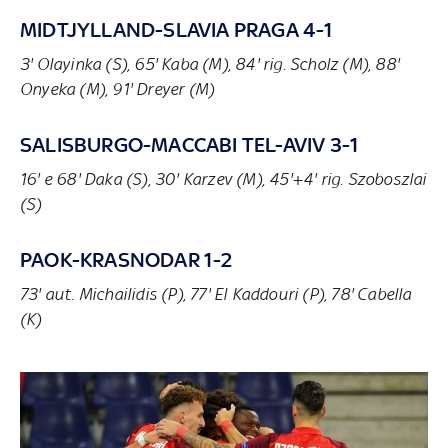
MIDTJYLLAND-SLAVIA PRAGA 4-1
3' Olayinka (S), 65' Kaba (M), 84' rig. Scholz (M), 88'
Onyeka (M), 91' Dreyer (M)
SALISBURGO-MACCABI TEL-AVIV 3-1
16' e 68' Daka (S), 30' Karzev (M), 45'+4' rig. Szoboszlai
(S)
PAOK-KRASNODAR 1-2
73' aut. Michailidis (P), 77' El Kaddouri (P), 78' Cabella
(K)