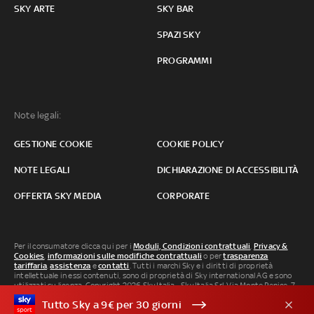
SKY ARTE
SKY BAR
SPAZI SKY
PROGRAMMI
Note legali:
GESTIONE COOKIE
COOKIE POLICY
NOTE LEGALI
DICHIARAZIONE DI ACCESSIBILITÀ
OFFERTA SKY MEDIA
CORPORATE
Per il consumatore clicca qui per i
Moduli, Condizioni contrattuali
,
Privacy &
Cookies
,
informazioni sulle modifiche contrattuali
o per
trasparenza
tariffaria
,
assistenza
e
contatti
. Tutti i marchi Sky e i diritti di proprietà
intellettuale in essi contenuti, sono di proprietà di Sky international AG e sono
utilizzati su licenza. Copyright 2026 Sky Italia - Sky Italia Srl Via Monte Penice, 7 -
20138 Milano P.IVA 04619241005. SkyTG24: ISSN 3035-1537 e SkySport: ISSN
Tutto Sky a 9€ per 30 giorni
3035-1545.
Segnalazione Abusi