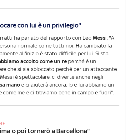
care con lui è un privilegio"
erratti ha parlato del rapporto con Leo
Messi
: "A
persona normale come tutti noi. Ha cambiato la
amente all'inizio è stato difficile per lui. Si sta
l'abbiamo accolto come un re
perché è un
ere che si sia sbloccato perché per un attaccante
essi è spettacolare, ci diverte anche negli
ssa mano
e ci aiuterà ancora. Io e lui abbiamo un
e come me e ci troviamo bene in campo e fuori".
HE
ima o poi tornerò a Barcellona"