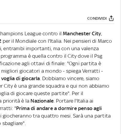
CONDIVIDI
 Champions League contro il
Manchester City
,
2
per il Mondiale con l'Italia. Nei pensieri di Marco
i, entrambi importanti, ma con una valenza
n programma è quella contro il City dove il Psg
icazione agli ottavi di finale: "Ogni partita è
migliori giocatori a mondo - spiega Verratti -
voglia di giocarla
. Dobbiamo vincere, siamo
er City è una grande squadra e qui non abbiamo
glia di giocare queste partite". Per il
a priorità è la
Nazionale
. Portare l'Italia ai
ratti: "
Prima di andare a dormire penso agli
 giocheranno tra quattro mesi. Sarà una partita
sbagliare".