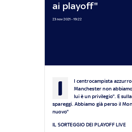
ai playoff"
23 nov 2021 - 19:22
I
l centrocampista azzurro 
Manchester non abbiamo m
lui è un privilegio". E su
spareggi. Abbiamo già perso il Mon
nuovo"
IL SORTEGGIO DEI PLAYOFF LIVE