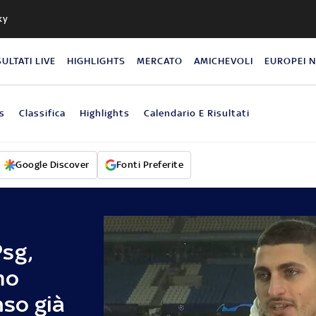
ky
SULTATI LIVE
HIGHLIGHTS
MERCATO
AMICHEVOLI
EUROPEI 
s
Classifica
Highlights
Calendario E Risultati
Google Discover
Fonti Preferite
sg,
mo
nso già