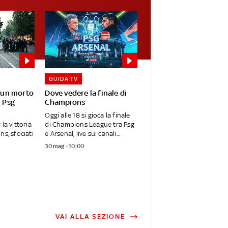
GUIDA TV
: un morto
Dove vedere la finale di
l Psg
Champions
Oggi alle 18 si gioca la finale
la vittoria
di Champions League tra Psg
ns, sfociati
e Arsenal, live sui canali...
30 mag - 10:00
VAI ALLA SEZIONE