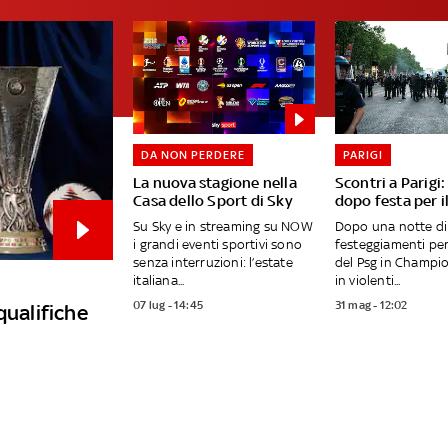
DA NON PERDERE
PARIGI
La nuova stagione nella
Scontri a Parigi
Casa dello Sport di Sky
dopo festa per i
Su Sky e in streaming su NOW
Dopo una notte di
i grandi eventi sportivi sono
festeggiamenti per 
senza interruzioni: l’estate
del Psg in Champio
italiana...
in violenti...
07 lug - 14:45
31 mag - 12:02
qualifiche