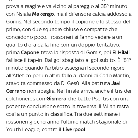
prova a reagire e va vicino al pareggio al 35° minuto
con Nsiala
Makengo
, ma il difensore calcia addosso a
Gomis. Nel secondo tempo il copione è lo stesso del
primo, con due squadre chiuse e compatte che
concedono poco. I rossoneri si fanno vedere a un
quarto d'ora dalla fine con un doppio tentativo:
prima
Capone
trova la risposta di Gomis, poi
El Hilali
fallisce il tap-in. Dal gol sbagliato al gol subito. È l'81°
minuto quando l'arbitro assegna il secondo rigore
all'Atletico per un altro fallo ai danni di Carlo Martin,
stavolta commesso da Di Gesù. Alla battuta
Javi
Cerrano
non sbaglia. Nel finale arriva anche il tris dei
colchoneros con
Gismera
che batte Pseftis con una
potente conclusione sotto la traversa. Il Milan resta
così a un punto in classifica. Tra due settimane i
rossoneri giocheranno l'ultimo match stagionale di
Youth League, contro il
Liverpool
.