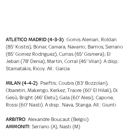
ATLETICO MADRID (4-3-3)
: Gomis Aleman; Roldan
(85' Kostis), Bonar, Camara, Navarro; Barrios, Serrano
(85' Gomez Rodriguez), Curras (65' Gismera); El
Jebari (78' Denia), Martin, Corral (46' Vilan). A disp.:
Stamatakis, Ricoy. All.: Garcia
MILAN (4-4-2)
: Pseftis; Coubis (83' Bozzolan),
Obaretin, Makengo, Kerkez; Traore (60' El Hilali), Di
Gesù, Bright (46' Eletu), Gala (60' Alesi); Capone,
Rossi (60' Nasti). A disp.: Nava, Stanga. All.: Giunti
ARBITRO
: Alexandre Boucaut (Belgio)
AMMONITI
: Serrano (A), Nasti (M)