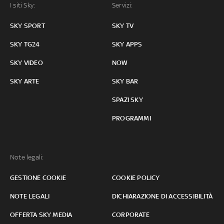
I siti Sky:
Servizi:
SKY SPORT
SKY TV
SKY TG24
SKY APPS
SKY VIDEO
NOW
SKY ARTE
SKY BAR
SPAZI SKY
PROGRAMMI
Note legali:
GESTIONE COOKIE
COOKIE POLICY
NOTE LEGALI
DICHIARAZIONE DI ACCESSIBILITÀ
OFFERTA SKY MEDIA
CORPORATE