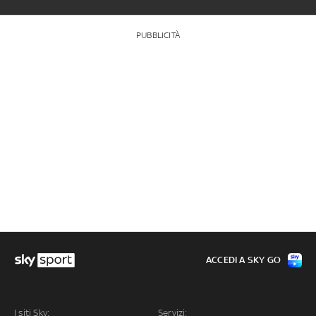
PUBBLICITÀ
ACCEDI A SKY GO
I siti Sky:
Servizi: