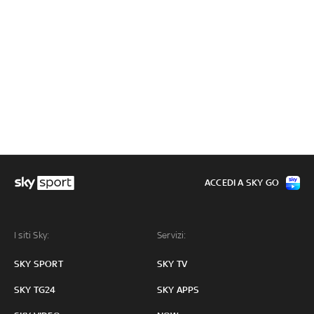
ACCEDI A SKY GO
I siti Sky:
Servizi:
SKY SPORT
SKY TV
SKY TG24
SKY APPS