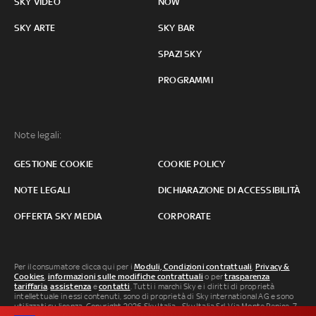
SKY VIDEO
NOW
SKY ARTE
SKY BAR
SPAZI SKY
PROGRAMMI
Note legali:
GESTIONE COOKIE
COOKIE POLICY
NOTE LEGALI
DICHIARAZIONE DI ACCESSIBILITÀ
OFFERTA SKY MEDIA
CORPORATE
Per il consumatore clicca qui per i
Moduli, Condizioni contrattuali
,
Privacy &
Cookies
,
informazioni sulle modifiche contrattuali
o per
trasparenza
tariffaria
,
assistenza
e
contatti
. Tutti i marchi Sky e i diritti di proprietà
intellettuale in essi contenuti, sono di proprietà di Sky international AG e sono
utilizzati su licenza. Copyright 2026 Sky Italia - Sky Italia Srl Via Monte Penice, 7 -