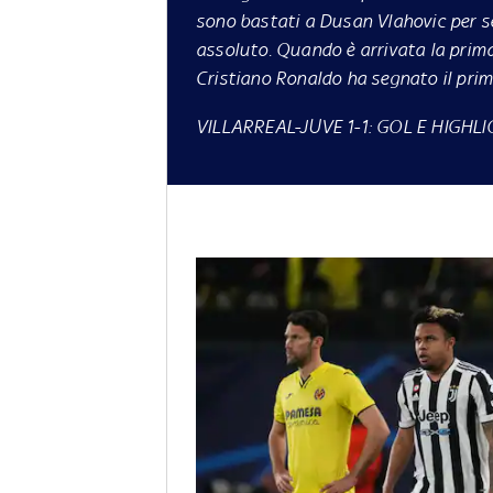
sono bastati a Dusan Vlahovic per s
assoluto. Quando è arrivata la prima
Cristiano Ronaldo ha segnato il primo
VILLARREAL-JUVE 1-1: GOL E HIGHL