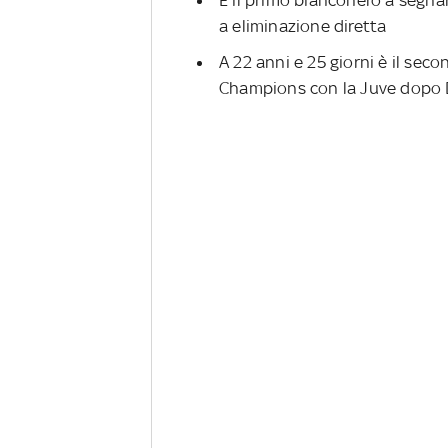
È il primo bianconero a segna
a eliminazione diretta
A 22 anni e 25 giorni è il seco
Champions con la Juve dopo D