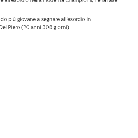
re all'esordio nella moderna Champions, nella fase
ndo più giovane a segnare all'esordio in
el Piero (20 anni 308 giorni)