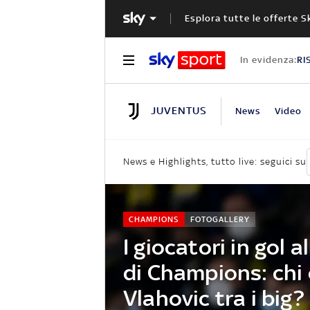
Esplora tutte le offerte S
In evidenza:
RI
JUVENTUS
News
Video
News e Highlights, tutto live: seguici su
CHAMPIONS
FOTOGALLERY
I giocatori in gol a
di Champions: chi
Vlahovic tra i big?