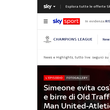
Esplora tutte le offerte S
In evidenza:
RI
CHAMPIONS LEAGUE
New
News e Highlights, tutto live: seguici su
L'EPISODIO
FOTOGALLERY
Simeone evita cos
e birre di Old Tra
Man United-Atleti