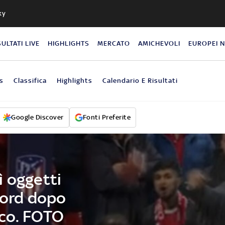
ky
SULTATI LIVE
HIGHLIGHTS
MERCATO
AMICHEVOLI
EUROPEI 
s
Classifica
Highlights
Calendario E Risultati
Google Discover
Fonti Preferite
ì oggetti
fford dopo
co. FOTO