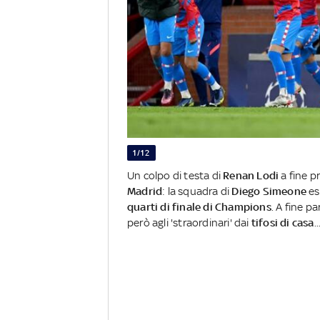
1/12
Un colpo di testa di
Renan Lodi
a fine p
Madrid
: la squadra di
Diego Simeone
es
quarti di finale di Champions
. A fine p
però agli 'straordinari' dai
tifosi di casa
..