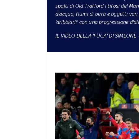
spalti di Old Trafford i tifosi del M
d'acqua, fiumi di birra e oggetti vari
'dribblarli' con una progressione d'al
IL VIDEO DELLA 'FUGA' DI SIMEONE