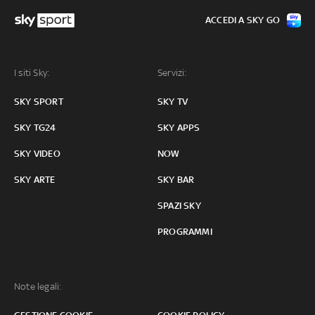
ACCEDI A SKY GO
I siti Sky:
Servizi:
SKY SPORT
SKY TV
SKY TG24
SKY APPS
SKY VIDEO
NOW
SKY ARTE
SKY BAR
SPAZI SKY
PROGRAMMI
Note legali: