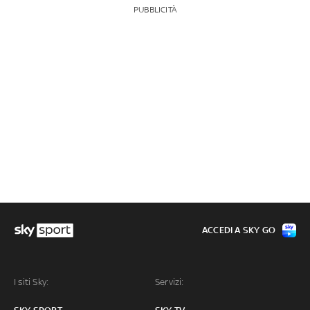
PUBBLICITÀ
ACCEDI A SKY GO
I siti Sky:
Servizi: