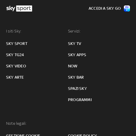
ACCEDI A SKY GO
I siti Sky:
Servizi:
SKY SPORT
SKY TV
SKY TG24
SKY APPS
SKY VIDEO
NOW
SKY ARTE
SKY BAR
SPAZI SKY
PROGRAMMI
Note legali:
GESTIONE COOKIE
COOKIE POLICY