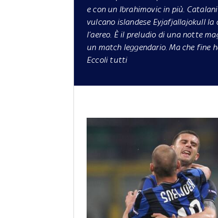
e con un Ibrahimovic in più. Catalan
vulcano islandese Eyjafjallajokull la 
l’aereo. È il preludio di una notte ma
un match leggendario. Ma che fine ha
Eccoli tutti