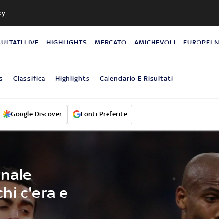
ky
SULTATI LIVE
HIGHLIGHTS
MERCATO
AMICHEVOLI
EUROPEI 
s
Classifica
Highlights
Calendario E Risultati
Google Discover
Fonti Preferite
inale
hi c'era e