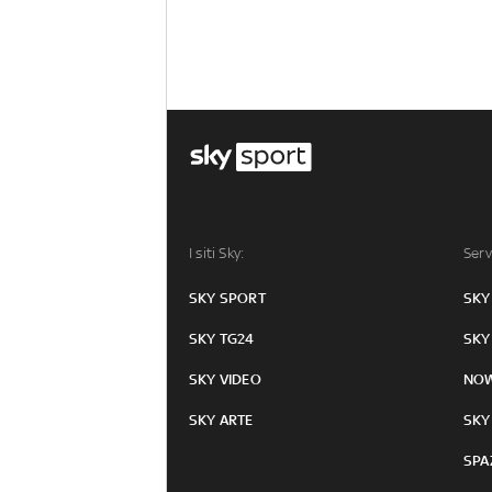
I siti Sky:
Serv
SKY SPORT
SKY
SKY TG24
SKY
SKY VIDEO
NO
SKY ARTE
SKY
SPA