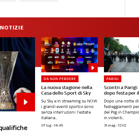
NOTIZIE
DA NON PERDERE
PARIGI
La nuova stagione nella
Scontri a Parigi
Casa dello Sport di Sky
dopo festa per i
Su Sky e in streaming su NOW
Dopo una notte di
i grandi eventi sportivi sono
festeggiamenti per 
senza interruzioni: l’estate
del Psg in Champio
italiana...
in violenti...
07 lug - 14:45
31 mag - 12:02
qualifiche