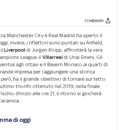
CONDIVIDI
tra Manchester City e Real Madrid ha aperto il
gi, invece, i riflettori sono puntati su Anfield,
il
Liverpool
di Jurgen Klopp, affronterà la vera
hampions League, il
Villarreal
di Unai Emery. Gli
ventus agli ottavi e il Bayern Monaco ai quarti di
a grande impresa per raggiungere una storica
l, però, ha il grande obiettivo di tornare sul tetto
'ultimo trionfo ottenuto nel 2019, nella finale
schio d'inizio alle ore 21, il ritorno si giocherà
 Ceramica
mma di oggi