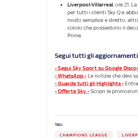
Liverpool-Villarreal
, ore 21. L
per tutti i clienti Sky Q e ab
modo semplice e diretto, attr
coloro che possiedono il dec
Prime.
Segui tutti gli aggiornamenti
- Segui Sky Sport su Google Disco
- WhatsApp -
Le notizie che devi sa
- Guarda tutti gli Highlights -
Entra
- Offerte Sky -
Scopri le promozioni
TAG:
CHAMPIONS LEAGUE
LIVER