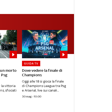
GUIDA TV
: un morto
Dove vedere la finale di
l Psg
Champions
Oggi alle 18 si gioca la finale
la vittoria
di Champions League tra Psg
ns, sfociati
e Arsenal, live sui canali...
30 mag - 10:00