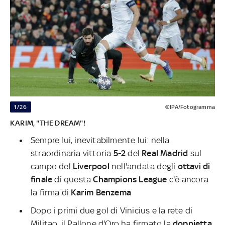
1/26
©IPA/Fotogramma
KARIM, "THE DREAM"!
Sempre lui, inevitabilmente lui: nella
straordinaria vittoria
5-2
del
Real Madrid
sul
campo del
Liverpool
nell'andata degli
ottavi di
finale
di questa
Champions League
c'è ancora
la firma di
Karim Benzema
Dopo i primi due gol di Vinicius e la rete di
Militao, il Pallone d'Oro ha firmato la
doppietta