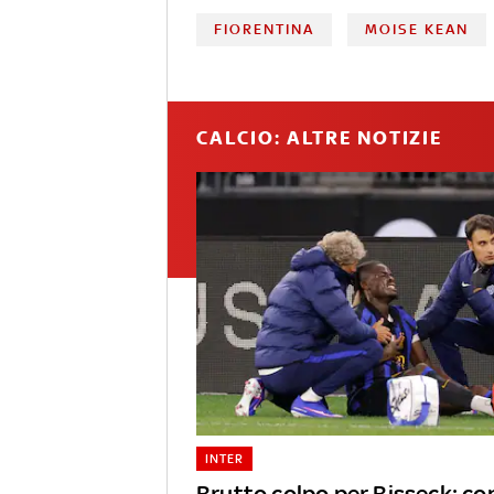
FIORENTINA
MOISE KEAN
CALCIO: ALTRE NOTIZIE
INTER
Brutto colpo per Bisseck: c