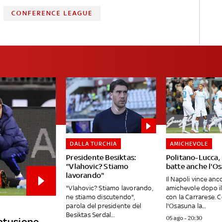
CONFERENCE LEAGUE
DALLA TURCHIA
AMICHEVOLE
Presidente Besiktas:
Politano-Lucca, 
"Vlahovic? Stiamo
batte anche l'O
lavorando"
Il Napoli vince anc
"Vlahovic? Stiamo lavorando,
amichevole dopo i
ne stiamo discutendo",
con la Carrarese. 
parola del presidente del
l'Osasuna la...
Besiktas Serdal...
05 ago - 20:30
ontusione