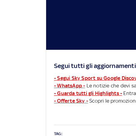
Segui tutti gli aggiornamenti
- Segui Sky Sport su Google Disco
- WhatsApp -
Le notizie che devi sa
- Guarda tutti gli Highlights -
Entra
- Offerte Sky -
Scopri le promozioni
TAG: