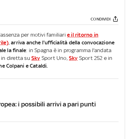
CONDIVIDI
'assenza per motivi familiari
e il ritorno in
ile)
,
arriva anche l'ufficialità della convocazione
e la finale
: in Spagna è in programma l'andata
1 in diretta su
Sky
Sport Uno,
Sky
Sport 252 e in
e Colpani e Cataldi.
opea: i possibili arrivi a pari punti