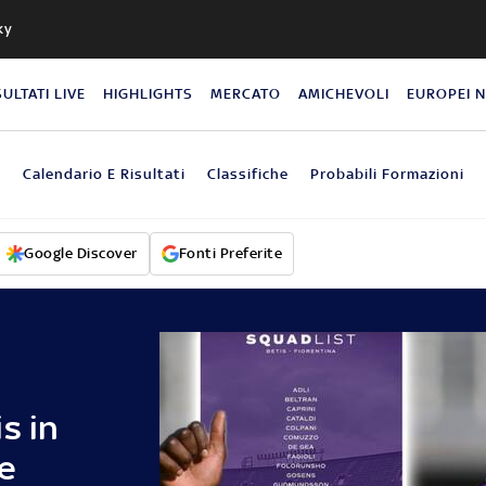
ky
SULTATI LIVE
HIGHLIGHTS
MERCATO
AMICHEVOLI
EUROPEI 
o
Calendario E Risultati
Classifiche
Probabili Formazioni
Google Discover
Fonti Preferite
s in
e