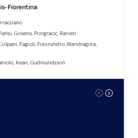
tis-Fiorentina
Terracciano
arisi, Gosens, Pongracic, Ranieri
i, Colpani, Fagioli, Folorunsho, Mandragora,
, Zaniolo, Kean, Gudmundsson