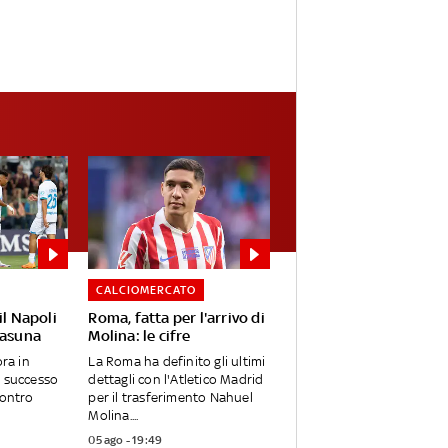
CALCIOMERCATO
il Napoli
Roma, fatta per l'arrivo di
sasuna
Molina: le cifre
ora in
La Roma ha definito gli ultimi
l successo
dettagli con l'Atletico Madrid
Contro
per il trasferimento Nahuel
Molina....
05 ago - 19:49