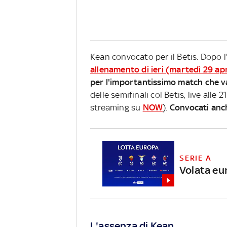
Kean convocato per il Betis. Dopo l
allenamento di ieri (martedì 29 apr
per l'importantissimo match che val
delle semifinali col Betis, live alle 2
streaming su
NOW
).
Convocati anch
SERIE A
Volata eur
L'assenza di Kean