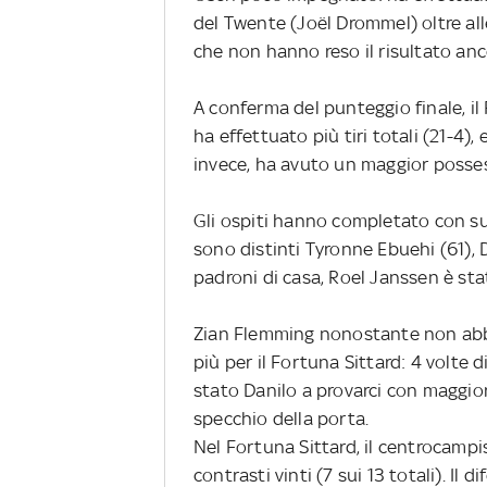
del Twente (Joël Drommel) oltre al
che non hanno reso il risultato an
A conferma del punteggio finale, il
ha effettuato più tiri totali (21-4),
invece, ha avuto un maggior posses
Gli ospiti hanno completato con suc
sono distinti Tyronne Ebuehi (61), 
padroni di casa, Roel Janssen è stat
Zian Flemming nonostante non abbia
più per il Fortuna Sittard: 4 volte d
stato Danilo a provarci con maggior
specchio della porta.
Nel Fortuna Sittard, il centrocampis
contrasti vinti (7 sui 13 totali). Il 