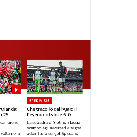
EREDIVISIE
'Olanda:
Che tracollo dell'Ajax: il
ro 25
Feyenoord vince 6-0
è campione
La squadra di Slot non lascia
scampo agli avversari e segna
volta nella
addirittura sei gol. Spiccano