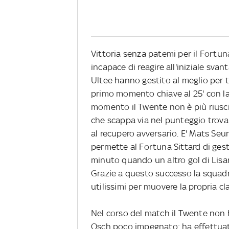
Vittoria senza patemi per il Fortuna
incapace di reagire all'iniziale svan
Ultee hanno gestito al meglio per tu
primo momento chiave al 25' con la
momento il Twente non è più riuscit
che scappa via nel punteggio trova
al recupero avversario. E' Mats Seun
permette al Fortuna Sittard di gesti
minuto quando un altro gol di Lisan
Grazie a questo successo la squadr
utilissimi per muovere la propria cla
Nel corso del match il Twente non h
Osch poco impegnato: ha effettuato