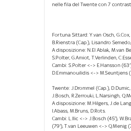
nelle fila del Twente con 7 contrasti
Fortuna Sittard: Y.van Osch, G.Cox,
B.Rienstra (Cap.), Lisandro Semedo,
A disposizione: N.El Ablak, M.van B
S.Polter, G.Amiot, T.Verlinden, C.E
Cambi: S.Polter <-> E.Hansson (63'
D.Emmanouilidis <-> M.Seuntjens (81
Twente: J.Drommel (Cap.), D.Dumic,
J.Bosch, R.Zerrouki, L.Narsingh, Q.M
A disposizione: M.Hilgers, J.de Lan
I.Abass, M.Bruns, D.Rots.
Cambi: L.Ilic <-> J.Bosch (45'), W.B
(79'), T.van Leeuwen <-> Q.Menig (