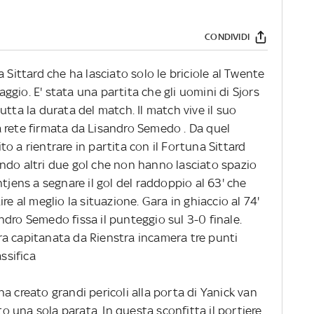
CONDIVIDI
 Sittard che ha lasciato solo le briciole al Twente
taggio. E' stata una partita che gli uomini di Sjors
tta la durata del match. Il match vive il suo
 rete firmata da Lisandro Semedo . Da quel
o a rientrare in partita con il Fortuna Sittard
ndo altri due gol che non hanno lasciato spazio
tjens a segnare il gol del raddoppio al 63' che
re al meglio la situazione. Gara in ghiaccio al 74'
dro Semedo fissa il punteggio sul 3-0 finale.
a capitanata da Rienstra incamera tre punti
ssifica
a creato grandi pericoli alla porta di Yanick van
 una sola parata. In questa sconfitta il portiere