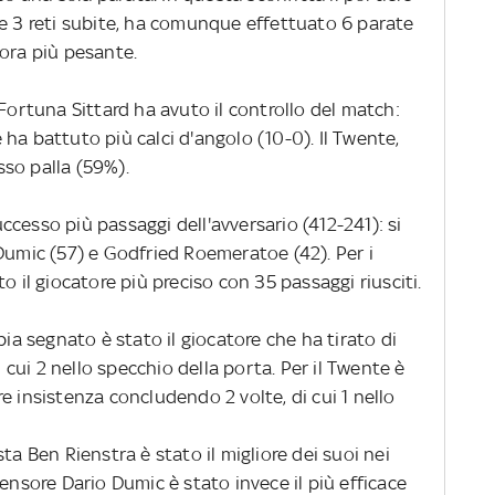
le 3 reti subite, ha comunque effettuato 6 parate
cora più pesante.
 Fortuna Sittard ha avuto il controllo del match:
 e ha battuto più calci d'angolo (10-0). Il Twente,
so palla (59%).
cesso più passaggi dell'avversario (412-241): si
Dumic (57) e Godfried Roemeratoe (42). Per i
o il giocatore più preciso con 35 passaggi riusciti.
 segnato è stato il giocatore che ha tirato di
i cui 2 nello specchio della porta. Per il Twente è
e insistenza concludendo 2 volte, di cui 1 nello
ta Ben Rienstra è stato il migliore dei suoi nei
difensore Dario Dumic è stato invece il più efficace