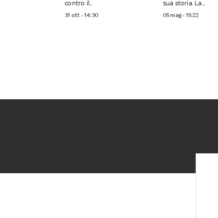
contro il...
sua storia. La...
31 ott - 14:30
05 mag - 15:22