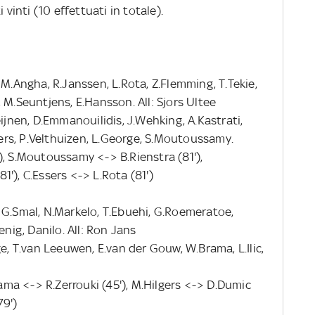
 vinti (10 effettuati in totale).
 M.Angha, R.Janssen, L.Rota, Z.Flemming, T.Tekie,
 M.Seuntjens, E.Hansson. All: Sjors Ultee
eijnen, D.Emmanouilidis, J.Wehking, A.Kastrati,
ssers, P.Velthuizen, L.George, S.Moutoussamy.
), S.Moutoussamy <-> B.Rienstra (81'),
'), C.Essers <-> L.Rota (81')
 G.Smal, N.Markelo, T.Ebuehi, G.Roemeratoe,
enig, Danilo. All: Ron Jans
ge, T.van Leeuwen, E.van der Gouw, W.Brama, L.Ilic,
rama <-> R.Zerrouki (45'), M.Hilgers <-> D.Dumic
79')