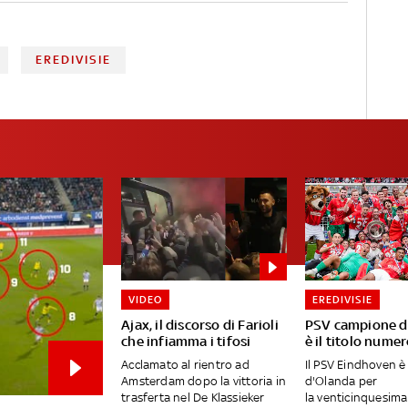
EREDIVISIE
VIDEO
EREDIVISIE
Ajax, il discorso di Farioli
PSV campione d
che infiamma i tifosi
è il titolo nume
Acclamato al rientro ad
Il PSV Eindhoven 
Amsterdam dopo la vittoria in
d'Olanda per
trasferta nel De Klassieker
la venticinquesima 