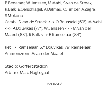
B.Benamar, W.Janssen, M.Mahi, S.van de Streek,
R.Balk, E.Oelschlägel, A.Dalmau, Q.Timber, A.Zagre,
S.Mokono.
Cambi: S.van de Streek <-> O.Boussaid (69'), M.Mahi
<-> A.Douvikas (77'), W.Janssen <-> M.van der
Maarel (83'), R.Balk <-> B.Ramselaar (84')
Reti: 7' Ramselaar, 67' Douvikas, 79' Ramselaar.
Ammonizioni: M.van der Maarel
Stadio: Goffertstadion
Arbitro: Marc Nagtegaal
PUBBLICITÀ