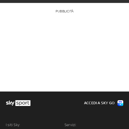
PUBBLICITÀ
ACCEDI A SKY GO
I siti Sky:
Servizi: