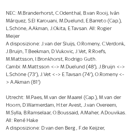
NEC: M.Branderhorst, C.Odenthal, B.van Rooij, Iván
Márquez, S.El Karouani, M.Duelund, E.Barreto (Cap.),
L.Schöne, A.Akman, J.Okita, E.Tavsan. All: Rogier
Meijer
A disposizione: J.van der Sluijs, O.Romeny, C.Verdonk,
J.Bruijn, T.Beekman, D.Vukovic, J.Vet, R.Roefs,
M.Mattsson, I.Bronkhorst, Rodrigo Guth.
Cambi: M.Mattsson <-> M.Duelund (48'), J.Bruijn <->
L.Schöne (73'), J.Vet <-> E.Tavsan (74'), O.Romeny <-
> A.Akman (81')
Utrecht: M.Paes, M.van der Maarel (Cap.), M.van der
Hoorn, D.Warmerdam, H.ter Avest, J.van Overeem,
M.Sylla, B.Ramselaar, O.Boussaid, A.Maher, A.Douvikas.
All: René Hake
A disposizione: D.van den Berg , F.de Keijzer,