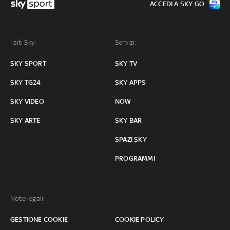
ACCEDI A SKY GO
I siti Sky:
Servizi:
SKY SPORT
SKY TV
SKY TG24
SKY APPS
SKY VIDEO
NOW
SKY ARTE
SKY BAR
SPAZI SKY
PROGRAMMI
Note legali:
GESTIONE COOKIE
COOKIE POLICY