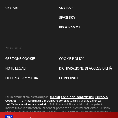
SKY ARTE
SKY BAR
SPAZI SKY
PROGRAMMI
Note legali:
GESTIONE COOKIE
COOKIE POLICY
NOTE LEGALI
DICHIARAZIONE DI ACCESSIBILITÀ
OFFERTA SKY MEDIA
CORPORATE
Per il consumatore clicca qui per i
Moduli, Condizioni contrattuali
,
Privacy &
Cookies
,
informazioni sulle modifiche contrattuali
o per
trasparenza
tariffaria
,
assistenza
e
contatti
. Tutti i marchi Sky e i diritti di proprietà
intellettuale in essi contenuti, sono di proprietà di Sky international AG e sono
utilizzati su licenza. Copyright 2026 Sky Italia - Sky Italia Srl Via Monte Penice, 7 -
20138 Milano P.IVA 04619241005. SkyTG24: ISSN 3035-1537 e SkySport: ISSN