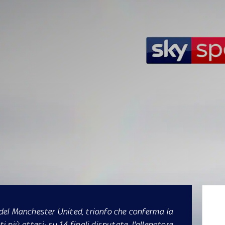
el Manchester United, trionfo che conferma la
più attesi: su 14 finali disputate, l'allenatore