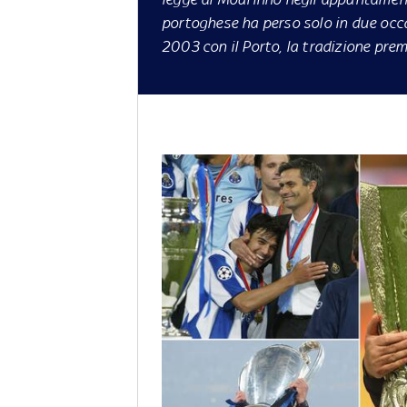
portoghese ha perso solo in due occa
2003 con il Porto, la tradizione pre