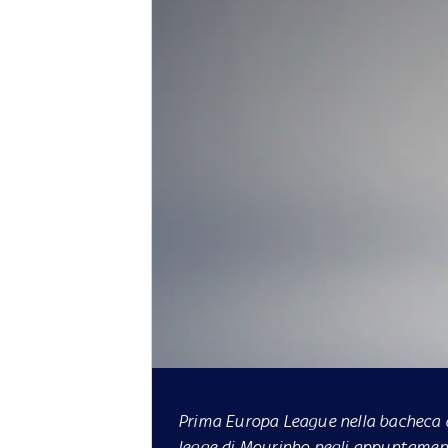
Prima Europa League nella bacheca d
legge di Mourinho negli appuntamenti 