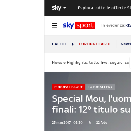
Esplora tutte le offerte S
In evidenza:
RI
CALCIO
EUROPA LEAGUE
New
News e Highlights, tutto live: seguici su
EUROPA LEAGUE
FOTOGALLERY
Special Mou, l'uom
finali: 12° titulo su
25 mag 2017 - 08:30
22 foto