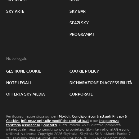
SKY ARTE
SKY BAR
SPAZI SKY
PROGRAMMI
Note legali:
GESTIONE COOKIE
COOKIE POLICY
NOTE LEGALI
DICHIARAZIONE DI ACCESSIBILITÀ
OFFERTA SKY MEDIA
CORPORATE
Per il consumatore clicca qui per i
Moduli, Condizioni contrattuali
,
Privacy &
Cookies
,
informazioni sulle modifiche contrattuali
o per
trasparenza
tariffaria
,
assistenza
e
contatti
. Tutti i marchi Sky e i diritti di proprietà
intellettuale in essi contenuti, sono di proprietà di Sky international AG e sono
utilizzati su licenza. Copyright 2026 Sky Italia - Sky Italia Srl Via Monte Penice, 7 -
20138 Milano P.IVA 04619241005. SkyTG24: ISSN 3035-1537 e SkySport: ISSN