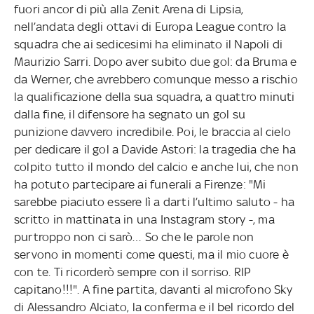
fuori ancor di più alla Zenit Arena di Lipsia,
nell’andata degli ottavi di Europa League contro la
squadra che ai sedicesimi ha eliminato il Napoli di
Maurizio Sarri. Dopo aver subito due gol: da Bruma e
da Werner, che avrebbero comunque messo a rischio
la qualificazione della sua squadra, a quattro minuti
dalla fine, il difensore ha segnato un gol su
punizione davvero incredibile. Poi, le braccia al cielo
per dedicare il gol a Davide Astori: la tragedia che ha
colpito tutto il mondo del calcio e anche lui, che non
ha potuto partecipare ai funerali a Firenze: "Mi
sarebbe piaciuto essere lì a darti l’ultimo saluto - ha
scritto in mattinata in una Instagram story -, ma
purtroppo non ci sarò… So che le parole non
servono in momenti come questi, ma il mio cuore è
con te. Ti ricorderò sempre con il sorriso. RIP
capitano!!!". A fine partita, davanti al microfono Sky
di Alessandro Alciato, la conferma e il bel ricordo del