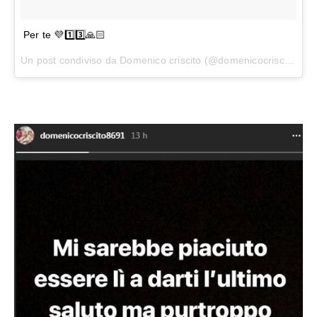
Per te 💜1️⃣3️⃣🙏🏻
Un post condiviso da
Domenico criscito
(@domenicocriscito8691) in data: