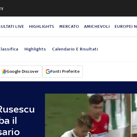
ky
SULTATI LIVE
HIGHLIGHTS
MERCATO
AMICHEVOLI
EUROPEI 
Classifica
Highlights
Calendario E Risultati
Google Discover
Fonti Preferite
 Rusescu
ba il
sario