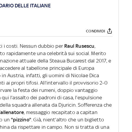
DARIO DELLE ITALIANE
CONDIVIDI
tti i costi. Nessun dubbio per
Raul Rusescu
,
 rapidamente una celebrità sui social. Merito
minazione attuale della Steaua Bucarest dal 2017, e
 accedere al tabellone principale di Europa
in Austria, infatti, gli uomini di Nicolae Dica
 ai propri tifosi. All’intervallo il provvisorio 2-0
vare la festa dei rumeni, doppio vantaggio
qui l’assalto dei padroni di casa, l’espulsione
 della squadra allenata da Djuricin. Sofferenza che
l’allenatore
, messaggio recapitato a capitan
so un
"pizzino"
. Già, nient’altro che un biglietto
hina da rispettare in campo. Non si tratta di una