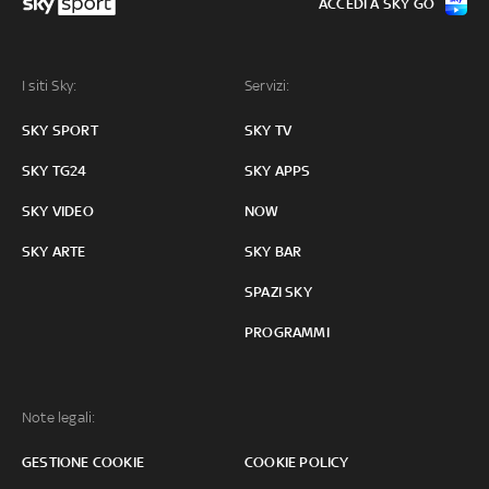
ACCEDI A SKY GO
I siti Sky:
Servizi:
SKY SPORT
SKY TV
SKY TG24
SKY APPS
SKY VIDEO
NOW
SKY ARTE
SKY BAR
SPAZI SKY
PROGRAMMI
Note legali:
GESTIONE COOKIE
COOKIE POLICY