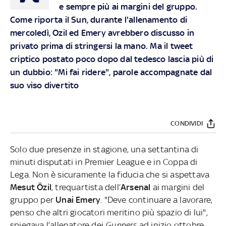
e sempre più ai margini del gruppo.
Come riporta il Sun, durante l'allenamento di
mercoledì, Ozil ed Emery avrebbero discusso in
privato prima di stringersi la mano. Ma il tweet
criptico postato poco dopo dal tedesco lascia più di
un dubbio: "Mi fai ridere", parole accompagnate dal
suo viso divertito
CONDIVIDI
Solo due presenze in stagione, una settantina di
minuti disputati in Premier League e in Coppa di
Lega. Non è sicuramente la fiducia che si aspettava
Mesut Özil
, trequartista dell’
Arsenal
ai margini del
gruppo per
Unai Emery
. "Deve continuare a lavorare,
penso che altri giocatori meritino più spazio di lui",
spiegava l’allenatore dei
Gunners
ad inizio ottobre