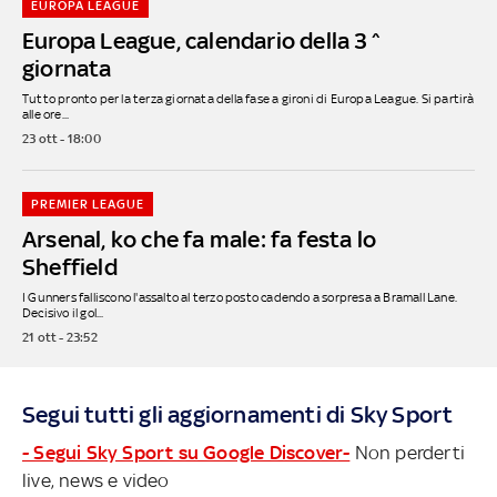
EUROPA LEAGUE
Europa League, calendario della 3^
giornata
Tutto pronto per la terza giornata della fase a gironi di Europa League. Si partirà
alle ore...
23 ott - 18:00
PREMIER LEAGUE
Arsenal, ko che fa male: fa festa lo
Sheffield
I Gunners falliscono l'assalto al terzo posto cadendo a sorpresa a Bramall Lane.
Decisivo il gol...
21 ott - 23:52
Segui tutti gli aggiornamenti di Sky Sport
- Segui Sky Sport su Google Discover-
Non perderti
live, news e video