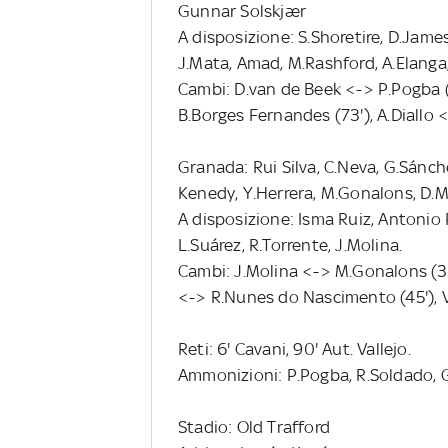
Gunnar Solskjær
A disposizione: S.Shoretire, D.James
J.Mata, Amad, M.Rashford, A.Elanga
Cambi: D.van de Beek <-> P.Pogba (
B.Borges Fernandes (73'), A.Diallo
Granada: Rui Silva, C.Neva, G.Sánche
Kenedy, Y.Herrera, M.Gonalons, D.Ma
A disposizione: Isma Ruiz, Antonio P
L.Suárez, R.Torrente, J.Molina.
Cambi: J.Molina <-> M.Gonalons (32'
<-> R.Nunes do Nascimento (45'), V
Reti: 6' Cavani, 90' Aut. Vallejo.
Ammonizioni: P.Pogba, R.Soldado, 
Stadio: Old Trafford