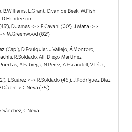
, B.Williams, L.Grant, D.van de Beek, W.Fish,
, D.Henderson.
45'), D.James <-> E.Cavani (60'), J.Mata <->
 <-> M.Greenwood (82')
z (Cap.), D.Foulquier, J.Vallejo, Á.Montoro,
chís, R.Soldado. All: Diego Martínez
uertas, A.Fàbrega, N.Pérez, A.Escandell, V.Díaz,
), L.Suárez <-> R.Soldado (45'), J.Rodríguez Díaz
.Díaz <-> C.Neva (75')
G.Sánchez, C.Neva