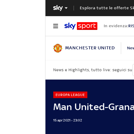
Esplora tutte le offerte S
In evidenza:
RI
MANCHESTER UNITED
Ne
News e Highlights, tutto live: seguici su
EUROPA LEAGUE
Man United-Grana
15 apr 2021 - 23:02