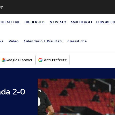
ky
SULTATI LIVE
HIGHLIGHTS
MERCATO
AMICHEVOLI
EUROPEI 
ws
Video
Calendario E Risultati
Classifiche
Google Discover
Fonti Preferite
da 2-0