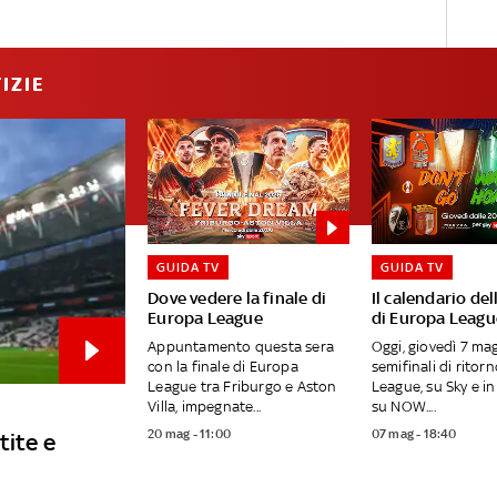
IZIE
GUIDA TV
GUIDA TV
Dove vedere la finale di
Il calendario del
Europa League
di Europa Leagu
Appuntamento questa sera
Oggi, giovedì 7 mag
con la finale di Europa
semifinali di ritor
League tra Friburgo e Aston
League, su Sky e i
Villa, impegnate...
su NOW....
20 mag - 11:00
07 mag - 18:40
tite e