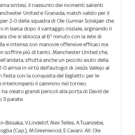
ema sintesi, il riassunto dei momenti salienti
anchester United e Granada, match valido per il
ia per 2-0 della squadra di Ole Gunnar Solskjær che
mi in barca dopo il vantaggio iniziale, arginando il
ra che si sblocca al 6° minuto con la rete di
lla e intensa con manovre offensive efficaci ma
n soffrire più di tanto. Manchester United che,
ell'andata, sfrutta anche un piccolo aiuto della
-0 arriva in virtù dell'autogol di Jesús Vallejo al
 festa con la conquista del biglietto per le
e interrompersi il cammino nel torneo.
ha creato grandi pericoli alla porta di David de
 3 parate.
Bissaka, V.Lindelöf, Alex Telles, A.Tuanzebe,
ogba (Cap.), M.Greenwood, E.Cavani. All: Ole