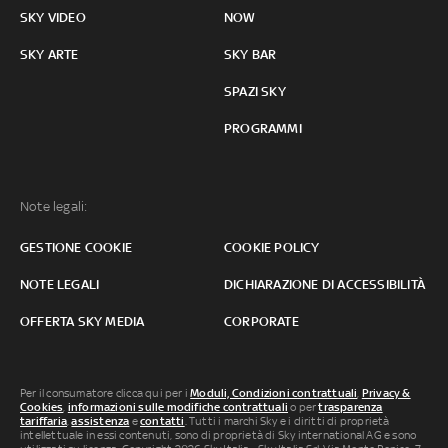
SKY VIDEO
NOW
SKY ARTE
SKY BAR
SPAZI SKY
PROGRAMMI
Note legali:
GESTIONE COOKIE
COOKIE POLICY
NOTE LEGALI
DICHIARAZIONE DI ACCESSIBILITÀ
OFFERTA SKY MEDIA
CORPORATE
Per il consumatore clicca qui per i
Moduli, Condizioni contrattuali
,
Privacy &
Cookies
,
informazioni sulle modifiche contrattuali
o per
trasparenza
tariffaria
,
assistenza
e
contatti
. Tutti i marchi Sky e i diritti di proprietà
intellettuale in essi contenuti, sono di proprietà di Sky international AG e sono