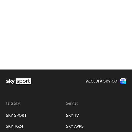
ACCEDI A SKY GO
I siti Sky:
Servizi:
SKY SPORT
SKY TV
SKY TG24
SKY APPS