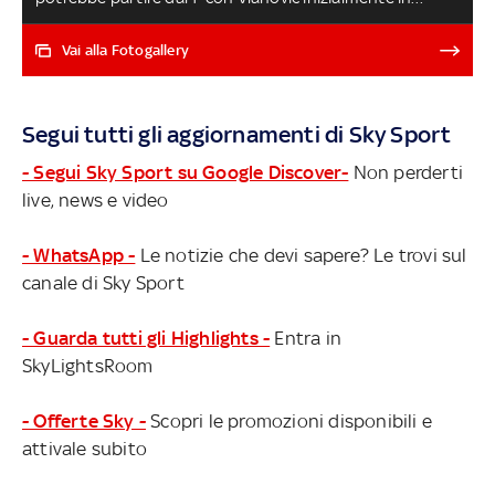
panchina come uno dei cambi importanti (come
Cuadrado). In difesa si torna a 3, a centrocampo Fagioli
Vai alla Fotogallery
favorito su Paredes. Ancora out Chiesa e Pogba. Nantes-
Juventus in programma alle ore 18.45, in diretta su Sky
Sport Uno, Sky Sport 253 e in streaming su NOW
Segui tutti gli aggiornamenti di Sky Sport
NANTES-JUVE LIVE
- Segui Sky Sport su Google Discover-
Non perderti
live, news e video
- WhatsApp -
Le notizie che devi sapere? Le trovi sul
canale di Sky Sport
- Guarda tutti gli Highlights -
Entra in
SkyLightsRoom
- Offerte Sky -
Scopri le promozioni disponibili e
attivale subito