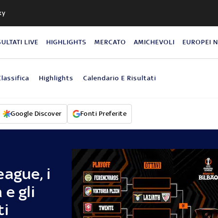
ky
SULTATI LIVE
HIGHLIGHTS
MERCATO
AMICHEVOLI
EUROPEI 
Classifica
Highlights
Calendario E Risultati
Google Discover
Fonti Preferite
ague, i
 e gli
ti