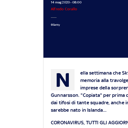
14 mag 2020 - 08:00
Alfredo Corallo
©Getty
N
ella settimana che S
memoria alla travolg
imprese della sorpre
Gunnarsson. "Copiata" per prima da
dai tifosi di tante squadre, anche i
sarebbe nato in Islanda...
CORONAVIRUS, TUTTI GLI AGGIO