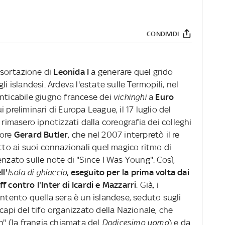
CONDIVIDI
'esortazione di
Leonida I
a generare quel grido
li islandesi. Ardeva l'estate sulle Termopili, nel
enticabile giugno francese dei
vichinghi
a
Euro
 preliminari di Europa League, il 17 luglio del
 rimasero ipnotizzati dalla coreografia dei colleghi
tore
Gerard Butler
, che nel 2007 interpretò il re
atto ai suoi connazionali quel magico ritmo di
enzato sulle note di "Since I Was Young". Così,
ll'
Isola di ghiaccio
, eseguito per la prima volta dai
f contro l'Inter di Icardi e Mazzarri
. Già, i
ontento quella sera è un islandese, seduto sugli
capi del tifo organizzato della Nazionale, che
an" (la frangia chiamata del
Dodicesimo uomo
) e da