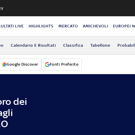
ky
SULTATI LIVE
HIGHLIGHTS
MERCATO
AMICHEVOLI
EUROPEI 
eo
Calendario E Risultati
Classifica
Tabellone
Probabil
Google Discover
Fonti Preferite
oro dei
agli
EO