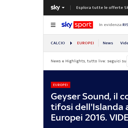
Esplora tutte le offerte S
In evidenza:
RI
CALCIO
EUROPEI
News
Vid
News e Highlights, tutto live: seguici su
EUROPEI
Geyser Sound, il c
tifosi dell'Islanda 
Europei 2016. VID