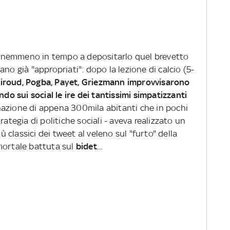
ero nemmeno in tempo a depositarlo quel brevetto
no già "appropriati": dopo la lezione di calcio (5-
iroud, Pogba, Payet, Griezmann improvvisarono
ndo sui social le ire dei tantissimi simpatizzanti
a nazione di appena 300mila abitanti che in pochi
rategia di politiche sociali - aveva realizzato un
iù classici dei tweet al veleno sul "furto" della
mmortale battuta sul
bidet
...