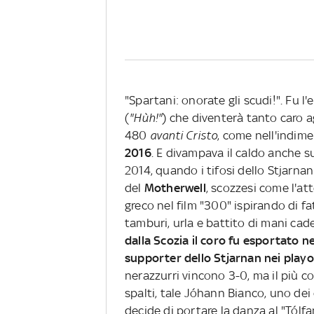
"Spartani: onorate gli scudi!". Fu l
(
"Hùh!"
) che diventerà tanto caro ag
480
avanti Cristo
, come nell'indim
2016
. E divampava il caldo anche sui
2014, quando i tifosi dello Stjarnan
del
Motherwell
, scozzesi come l'at
greco nel film "300" ispirando di f
tamburi, urla e battito di mani cad
dalla Scozia il coro fu esportato ne
supporter dello Stjarnan nei playof
nerazzurri vincono 3-0, ma il più c
spalti, tale Jóhann Bianco, uno dei 
decide di portare la danza al "Tólf