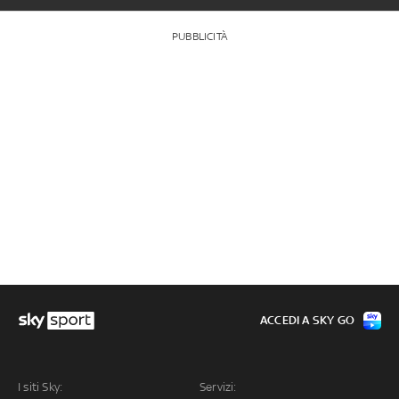
PUBBLICITÀ
ACCEDI A SKY GO
I siti Sky:
Servizi: