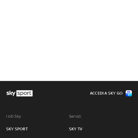
ACCEDI A SKY GO
I siti Sky:
Servizi:
SKY SPORT
SKY TV