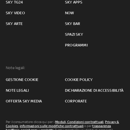
SKY TG24
SKY APPS
SKY VIDEO
NOW
SKY ARTE
SKY BAR
SPAZI SKY
PROGRAMMI
Note legali:
GESTIONE COOKIE
COOKIE POLICY
NOTE LEGALI
DICHIARAZIONE DI ACCESSIBILITÀ
OFFERTA SKY MEDIA
CORPORATE
Per il consumatore clicca qui per i
Moduli, Condizioni contrattuali
,
Privacy &
Cookies
,
informazioni sulle modifiche contrattuali
o per
trasparenza