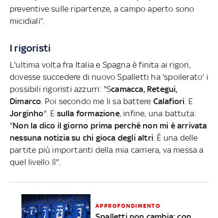
preventive sulle ripartenze, a campo aperto sono
micidiali”.
I rigoristi
L'ultima volta fra Italia e Spagna è finita ai rigori,
dovesse succedere di nuovo Spalletti ha 'spoilerato' i
possibili rigoristi azzurri: "S
camacca, Retegui,
Dimarco
. Poi secondo me li sa battere
Calafiori
. E
Jorginho
".
E
sulla formazione
, infine, una battuta:
"
Non la dico il giorno prima perché non mi è arrivata
nessuna notizia su chi gioca degli altri
. È una delle
partite più importanti della mia carriera, va messa a
quel livello lì".
APPROFONDIMENTO
Spalletti non cambia: con