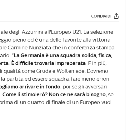
CONDIVIDI
nale degli Azzurrini all'Europeo U21. La selezione
ggio pieno ed è una delle favorite alla vittoria
ionale Carmine Nunziata che in conferenza stampa
rio: “
La Germania è una squadra solida, fisica,
ta. È difficile trovarla impreparata
. E in più,
i di qualità come Gruda e Woltemade. Dovremo
 la partita ed essere squadra, fare meno errori
ogliamo arrivare in fondo
, poi se gli avversari
o.
Come li stimolerò? Non ce ne sarà bisogno
, se
prima di un quarto di finale di un Europeo vuol