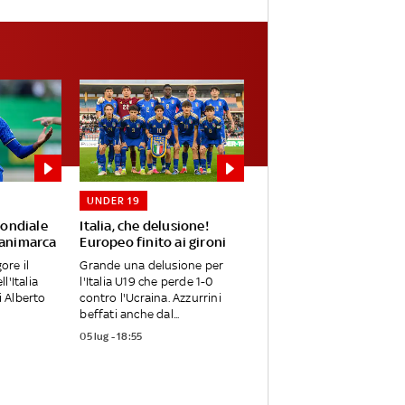
UNDER 19
Mondiale
Italia, che delusione!
Danimarca
Europeo finito ai gironi
ore il
Grande una delusione per
l'Italia
l'Italia U19 che perde 1-0
i Alberto
contro l'Ucraina. Azzurrini
beffati anche dal...
05 lug - 18:55