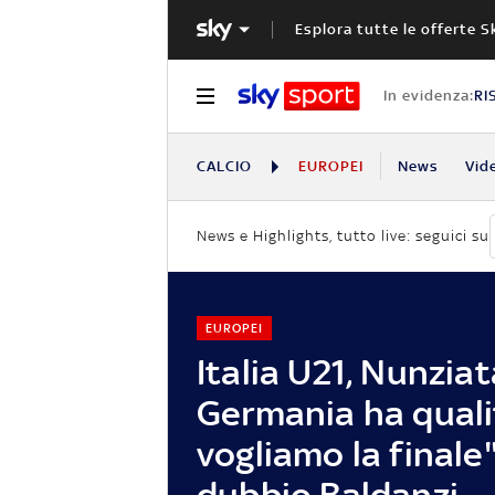
Esplora tutte le offerte S
In evidenza:
RI
CALCIO
EUROPEI
News
Vid
News e Highlights, tutto live: seguici su
EUROPEI
Italia U21, Nunziat
Germania ha quali
vogliamo la finale"
dubbio Baldanzi