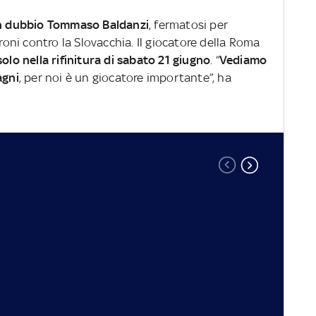
 in dubbio Tommaso Baldanzi
, fermatosi per
ironi contro la Slovacchia. Il giocatore della Roma
olo nella rifinitura di sabato 21 giugno
. “
Vediamo
agni
, per noi è un giocatore importante”, ha