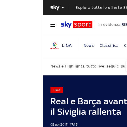
Esplora tutte le offerte S
In evidenza:
RI
LIGA
News
Classifica
C
News e Highlights, tutto live: seguici su
LIGA
Real e Barça avant
il Siviglia rallenta
02 apr 2017 - 17:15