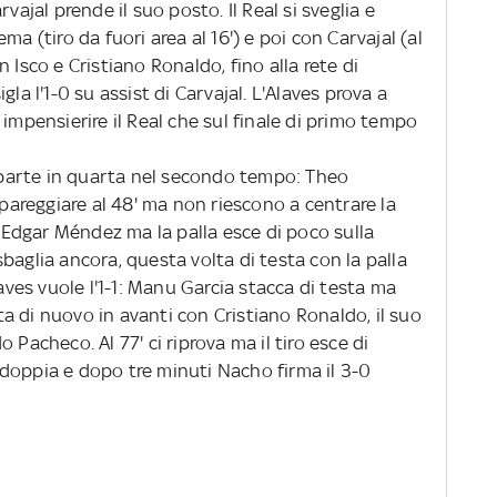
vajal prende il suo posto. Il Real si sveglia e
ma (tiro da fuori area al 16') e poi con Carvajal (al
 Isco e Cristiano Ronaldo, fino alla rete di
la l'1-0 su assist di Carvajal. L'Alaves prova a
 impensierire il Real che sul finale di primo tempo
iparte in quarta nel secondo tempo: Theo
reggiare al 48' ma non riescono a centrare la
n Edgar Méndez ma la palla esce di poco sulla
baglia ancora, questa volta di testa con la palla
laves vuole l'1-1: Manu Garcia stacca di testa ma
orta di nuovo in avanti con Cristiano Ronaldo, il suo
 Pacheco. Al 77' ci riprova ma il tiro esce di
raddoppia e dopo tre minuti Nacho firma il 3-0