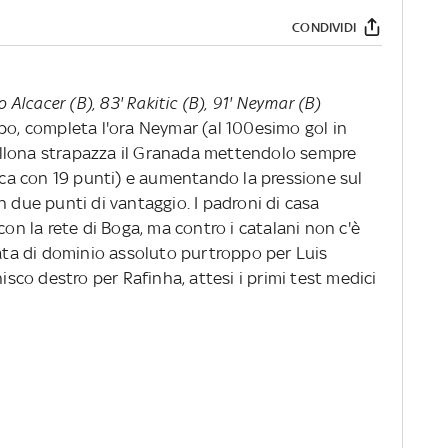
CONDIVIDI
o Alcacer (B), 83' Rakitic (B), 91' Neymar (B)
po, completa l'ora Neymar (al 100esimo gol in
rcellona strapazza il Granada mettendolo sempre
fica con 19 punti) e aumentando la pressione sul
n due punti di vantaggio. I padroni di casa
con la rete di Boga, ma contro i catalani non c'è
rata di dominio assoluto purtroppo per Luis
nisco destro per Rafinha, attesi i primi test medici