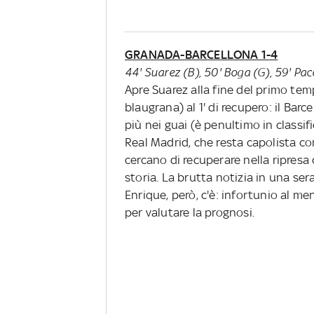
GRANADA-BARCELLONA 1-4
44' Suarez (B), 50' Boga (G), 59' Pac
Apre Suarez alla fine del primo tem
blaugrana) al 1' di recupero: il Ba
più nei guai (è penultimo in classi
Real Madrid, che resta capolista co
cercano di recuperare nella ripresa 
storia. La brutta notizia in una se
Enrique, però, c'è: infortunio al me
per valutare la prognosi.