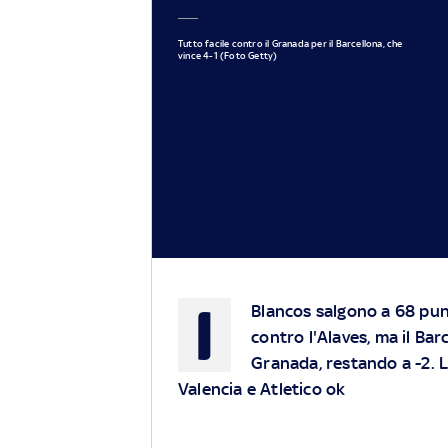
Tutto facile contro il Granada per il Barcellona, che
vince 4-1 (Foto Getty)
I
Blancos salgono a 68 punt
contro l'Alaves, ma il Barc
Granada, restando a -2. Lo
Valencia e Atletico ok