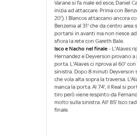
Varane si fa male ed esce, Daniel Car
inizia ad attaccare. Prima con Benze
20'). I Blancos attaccano ancora con
Benzema al 31' che da centro area sig
portarsi in avanti ma non riesce ad
sfiora la rete con Gareth Bale.
Isco e Nacho nel finale
- L'Alaves r
Hernandez e Deyverson provano a pa
porta. L'Alaves ci riprova al 60' co
sinistra. Dopo 8 minuti Deyverson s
che vola alta sopra la traversa. L'A
manca la porta. Al 74', il Real si p
tiro però viene respinto da Fernando
molto sulla sinistra. All' 85' Isco 
finale.