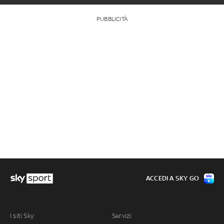
PUBBLICITÀ
ACCEDI A SKY GO
I siti Sky:
Servizi: