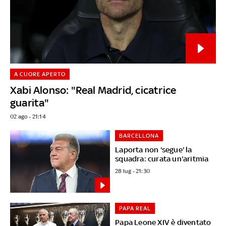
A CUORE APERTO
Xabi Alonso: "Real Madrid, cicatrice
guarita"
02 ago - 21:14
BARCELLONA
Laporta non 'segue' la
squadra: curata un'aritmia
28 lug - 21:30
PAPA REAL
Papa Leone XIV è diventato