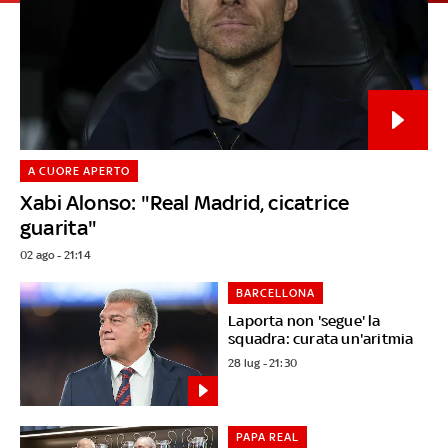
A CUORE APERTO
Xabi Alonso: "Real Madrid, cicatrice
guarita"
02 ago - 21:14
BARCELLONA
Laporta non 'segue' la
squadra: curata un'aritmia
28 lug - 21:30
PAPA REAL