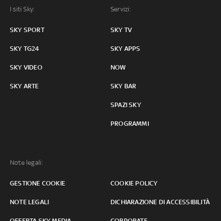
I siti Sky:
Servizi:
SKY SPORT
SKY TV
SKY TG24
SKY APPS
SKY VIDEO
NOW
SKY ARTE
SKY BAR
SPAZI SKY
PROGRAMMI
Note legali:
GESTIONE COOKIE
COOKIE POLICY
NOTE LEGALI
DICHIARAZIONE DI ACCESSIBILITÀ
OFFERTA SKY MEDIA
CORPORATE