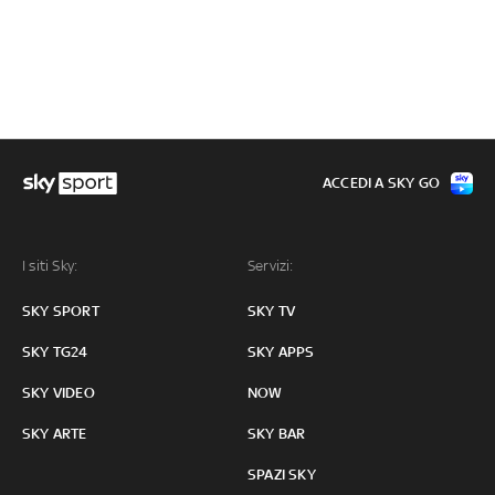
ACCEDI A SKY GO
I siti Sky:
Servizi:
SKY SPORT
SKY TV
SKY TG24
SKY APPS
SKY VIDEO
NOW
SKY ARTE
SKY BAR
SPAZI SKY