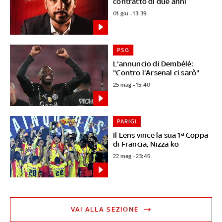
contratto di due anni
01 giu - 13:39
PSG
L'annuncio di Dembélé:
"Contro l'Arsenal ci sarò"
25 mag - 15:40
PARIGI
Il Lens vince la sua 1ª Coppa
di Francia, Nizza ko
22 mag - 23:45
VAI ALLA SEZIONE