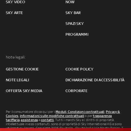
SKY VIDEO
NOW
SKY ARTE
SKY BAR
SPAZI SKY
PROGRAMMI
Note legali:
GESTIONE COOKIE
COOKIE POLICY
NOTE LEGALI
DICHIARAZIONE DI ACCESSIBILITÀ
OFFERTA SKY MEDIA
CORPORATE
Per il consumatore clicca qui per i
Moduli, Condizioni contrattuali
,
Privacy &
Cookies
,
informazioni sulle modifiche contrattuali
o per
trasparenza
tariffaria
,
assistenza
e
contatti
. Tutti i marchi Sky e i diritti di proprietà
intellettuale in essi contenuti, sono di proprietà di Sky international AG e sono
utilizzati su licenza. Copyright 2026 Sky Italia - Sky Italia Srl Via Monte Penice, 7 -