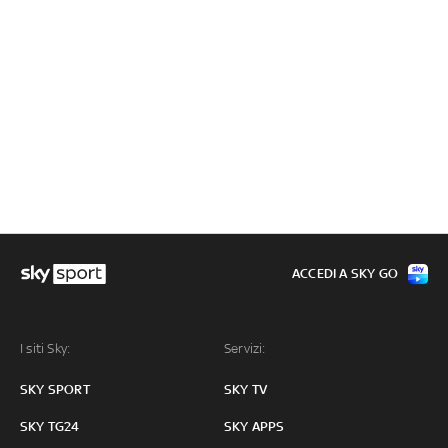
ACCEDI A SKY GO
I siti Sky:
Servizi:
SKY SPORT
SKY TV
SKY TG24
SKY APPS