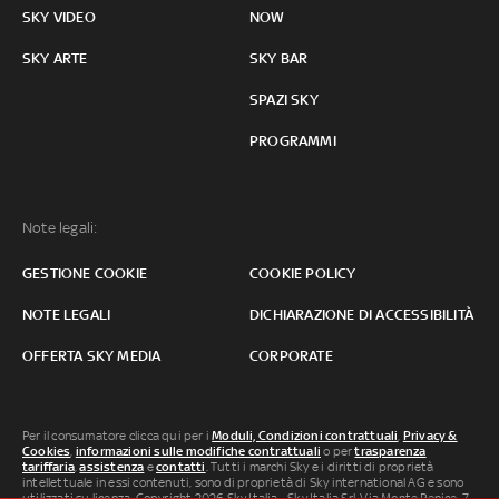
SKY VIDEO
NOW
SKY ARTE
SKY BAR
SPAZI SKY
PROGRAMMI
Note legali:
GESTIONE COOKIE
COOKIE POLICY
NOTE LEGALI
DICHIARAZIONE DI ACCESSIBILITÀ
OFFERTA SKY MEDIA
CORPORATE
Per il consumatore clicca qui per i
Moduli, Condizioni contrattuali
,
Privacy &
Cookies
,
informazioni sulle modifiche contrattuali
o per
trasparenza
tariffaria
,
assistenza
e
contatti
. Tutti i marchi Sky e i diritti di proprietà
intellettuale in essi contenuti, sono di proprietà di Sky international AG e sono
utilizzati su licenza. Copyright 2026 Sky Italia - Sky Italia Srl Via Monte Penice, 7 -