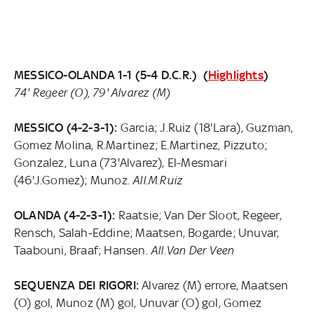
MESSICO-OLANDA 1-1 (5-4 D.C.R.) (
Highlights
)
74' Regeer (O), 79' Alvarez (M)
MESSICO (4-2-3-1):
Garcia; J.Ruiz (18'Lara), Guzman,
Gomez Molina, R.Martinez; E.Martinez, Pizzuto;
Gonzalez, Luna (73'Alvarez), El-Mesmari
(46'J.Gomez); Munoz.
All.M.Ruiz
OLANDA (4-2-3-1):
Raatsie; Van Der Sloot, Regeer,
Rensch, Salah-Eddine; Maatsen, Bogarde; Unuvar,
Taabouni, Braaf; Hansen.
All.Van Der Veen
SEQUENZA DEI RIGORI:
Alvarez (M) errore, Maatsen
(O) gol, Munoz (M) gol, Unuvar (O) gol, Gomez