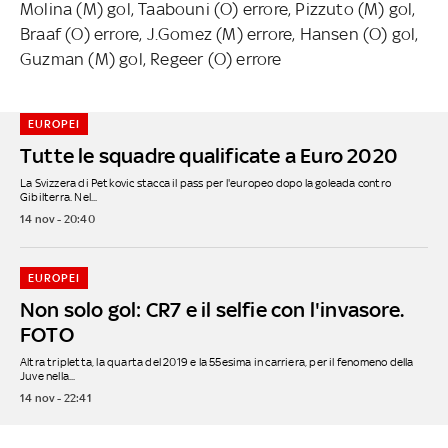
Molina (M) gol, Taabouni (O) errore, Pizzuto (M) gol,
Braaf (O) errore, J.Gomez (M) errore, Hansen (O) gol,
Guzman (M) gol, Regeer (O) errore
EUROPEI
Tutte le squadre qualificate a Euro 2020
La Svizzera di Petkovic stacca il pass per l'europeo dopo la goleada contro
Gibilterra. Nel...
14 nov - 20:40
EUROPEI
Non solo gol: CR7 e il selfie con l'invasore.
FOTO
Altra tripletta, la quarta del 2019 e la 55esima in carriera, per il fenomeno della
Juve nella...
14 nov - 22:41