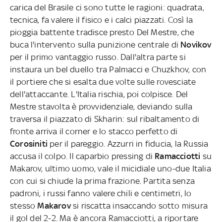
carica del Brasile ci sono tutte le ragioni: quadrata,
tecnica, fa valere il fisico e i calci piazzati. Così la
pioggia battente tradisce presto Del Mestre, che
buca l'intervento sulla punizione centrale di
Novikov
per il primo vantaggio russo. Dall'altra parte si
instaura un bel duello tra Palmacci e Chuzkhov, con
il portiere che si esalta due volte sulle rovesciate
dell'attaccante. L'Italia rischia, poi colpisce. Del
Mestre stavolta è provvidenziale, deviando sulla
traversa il piazzato di Skharin: sul ribaltamento di
fronte arriva il corner e lo stacco perfetto di
Corosiniti
per il pareggio. Azzurri in fiducia, la Russia
accusa il colpo. Il caparbio pressing di
Ramacciotti
su
Makarov, ultimo uomo, vale il micidiale uno-due Italia
con cui si chiude la prima frazione. Partita senza
padroni, i russi fanno valere chili e centimetri, lo
stesso
Makarov
si riscatta insaccando sotto misura
il gol del 2-2. Ma è ancora Ramacciotti, a riportare