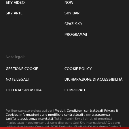
SKY VIDEO
NOW
SKY ARTE
SKY BAR
SPAZI SKY
PROGRAMMI
Note legali:
GESTIONE COOKIE
COOKIE POLICY
NOTE LEGALI
DICHIARAZIONE DI ACCESSIBILITÀ
OFFERTA SKY MEDIA
CORPORATE
Per il consumatore clicca qui per i
Moduli, Condizioni contrattuali
,
Privacy &
Cookies
,
informazioni sulle modifiche contrattuali
o per
trasparenza
tariffaria
,
assistenza
e
contatti
. Tutti i marchi Sky e i diritti di proprietà
intellettuale in essi contenuti, sono di proprietà di Sky international AG e sono
utilizzati su licenza. Copyright 2026 Sky Italia - Sky Italia Srl Via Monte Penice, 7 -