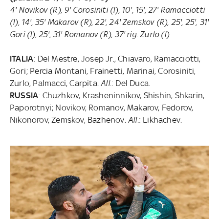
4' Novikov (R), 9' Corosiniti (I), 10', 15', 27' Ramacciotti
(I), 14', 35' Makarov (R), 22', 24' Zemskov (R), 25', 25', 31'
Gori (I), 25', 31' Romanov (R), 37' rig. Zurlo (I)
ITALIA
: Del Mestre, Josep Jr., Chiavaro, Ramacciotti,
Gori; Percia Montani, Frainetti, Marinai, Corosiniti,
Zurlo, Palmacci, Carpita.
All.
: Del Duca.
RUSSIA
: Chuzhkov, Krasheninnikov, Shishin, Shkarin,
Paporotnyi; Novikov, Romanov, Makarov, Fedorov,
Nikonorov, Zemskov, Bazhenov.
All.
: Likhachev.