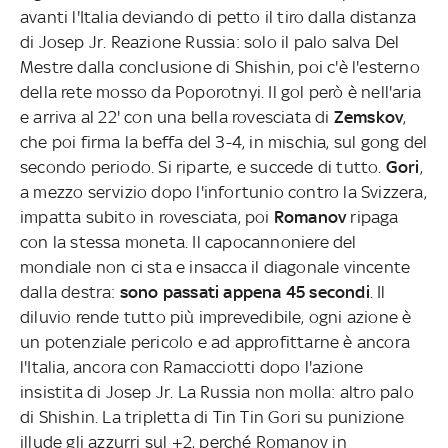
avanti l'Italia deviando di petto il tiro dalla distanza
di Josep Jr. Reazione Russia: solo il palo salva Del
Mestre dalla conclusione di Shishin, poi c'è l'esterno
della rete mosso da Poporotnyi. Il gol però è nell'aria
e arriva al 22' con una bella rovesciata di
Zemskov
,
che poi firma la beffa del 3-4, in mischia, sul gong del
secondo periodo. Si riparte, e succede di tutto.
Gori
,
a mezzo servizio dopo l'infortunio contro la Svizzera,
impatta subito in rovesciata, poi
Romanov
ripaga
con la stessa moneta. Il capocannoniere del
mondiale non ci sta e insacca il diagonale vincente
dalla destra:
sono passati appena 45 secondi
. Il
diluvio rende tutto più imprevedibile, ogni azione è
un potenziale pericolo e ad approfittarne è ancora
l'Italia, ancora con Ramacciotti dopo l'azione
insistita di Josep Jr. La Russia non molla: altro palo
di Shishin. La tripletta di Tin Tin Gori su punizione
illude gli azzurri sul +2, perché Romanov in