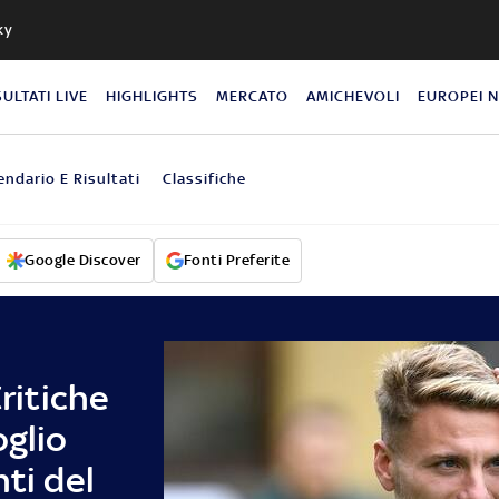
ky
SULTATI LIVE
HIGHLIGHTS
MERCATO
AMICHEVOLI
EUROPEI 
endario E Risultati
Classifiche
Google Discover
Fonti Preferite
Critiche
oglio
ti del