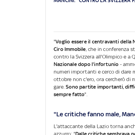
MANCINI: "CONTRO LA SVIZZERA 
"
Voglio essere il centravanti della
Ciro Immobile
, che in conferenza s
contro la Svizzera all'Olimpico e a 
Nazionale dopo l'infortunio
- ammet
numeri importanti e cerco di dare 
ottobre non c'ero, ora cercherò di
gare.
Sono partite importanti, diffi
sempre fatto
".
"Le critiche fanno male, Manc
L'attaccante della Lazio torna anche
azzurro: "
Dalle critiche sembrava n