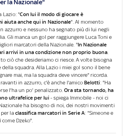
er la Nazionale"
a Lazio: "
Con lui il modo di giocare è
 aiuta anche qui in Nazionale
". Al momento
in azzurro e nessuno ha segnato più di lui negli
talia. Gli manca un gol per raggiungere Luca Toni e
migliori marcatori della Nazionale. "
In Nazionale
ri arrivi in una condizione non proprio buona
.
utto ciò che desideriamo ci riesce. A volte bisogna
della squadra. Alla Lazio i miei gol sono il bene
nare mai, ma la squadra deve vincere" ricorda.
travanti in azzurro, c'è anche l'amico
Belotti
: "Ha
orse l'ha un po' penalizzato.
Ora sta tornando, ha
ono ultrafelice per lui
- spiega Immobile - noi ci
Nazionale ha bisogno di noi, dei nostri movimenti
 per la
classifica marcatori in Serie A
: "Simeone e
ì come Dzeko".