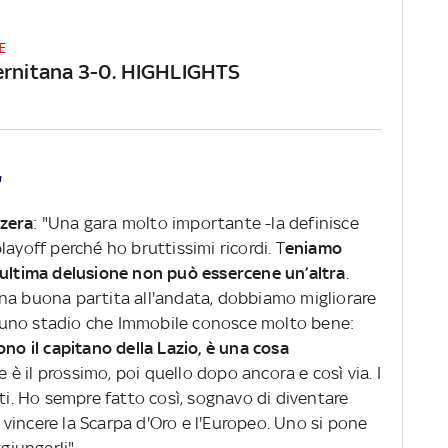
E
ernitana 3-0. HIGHLIGHTS
"
zzera
: "Una gara molto importante -la definisce
ayoff perché ho bruttissimi ricordi. T
eniamo
 ultima delusione non può essercene un’altra
.
na buona partita all'andata, dobbiamo migliorare
in uno stadio che Immobile conosce molto bene:
ono il capitano della Lazio, è una cosa
re è il prossimo, poi quello dopo ancora e così via. I
iti. Ho sempre fatto così, sognavo di diventare
oi vincere la Scarpa d'Oro e l'Europeo. Uno si pone
giungerli".