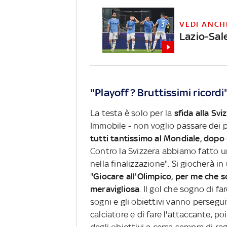
VEDI ANCH
Lazio-Sal
"Playoff? Bruttissimi ricordi
La testa è solo per la
sfida alla Svi
Immobile - non voglio passare dei pl
tutti tantissimo al Mondiale, dopo
Contro la Svizzera abbiamo fatto u
nella finalizzazione". Si giocherà 
"
Giocare all'Olimpico, per me che s
meravigliosa
. Il gol che sogno di fa
sogni e gli obiettivi vanno persegu
calciatore e di fare l'attaccante, p
degli obiettivi e cerca sempre di rag