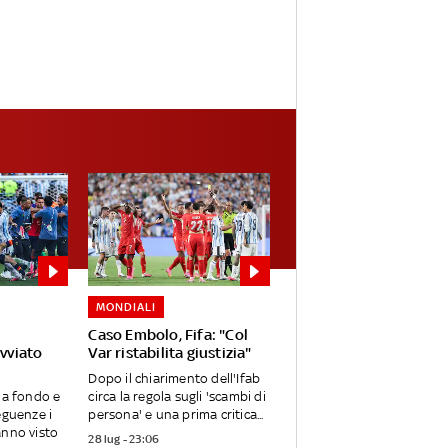
MONDIALI
Caso Embolo, Fifa: "Col
avviato
Var ristabilita giustizia"
Dopo il chiarimento dell'Ifab
 a fondo e
circa la regola sugli 'scambi di
eguenze i
persona' e una prima critica...
anno visto
28 lug - 23:06