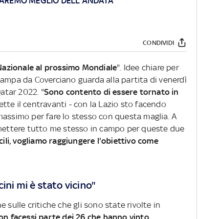
FAREMO MEGLIO DELL'ANDATA"
CONDIVIDI
 Nazionale al prossimo Mondiale
". Idee chiare per
tampa da Coverciano guarda alla partita di venerdì
Qatar 2022. "
Sono contento di essere tornato in
te il centravanti - con la Lazio sto facendo
massimo per fare lo stesso con questa maglia. A
 mettere tutto me stesso in campo per queste due
cili, vogliamo raggiungere l'obiettivo come
ini mi è stato vicino"
 sulle critiche che gli sono state rivolte in
on facessi parte dei 26 che hanno vinto