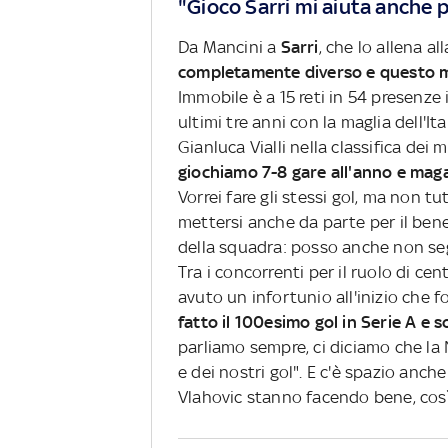
"Gioco Sarri mi aiuta anche p
Da Mancini a
Sarri
, che lo allena all
completamente diverso e questo mi
Immobile è a 15 reti in 54 presenze 
ultimi tre anni con la maglia dell'I
Gianluca Vialli nella classifica dei 
giochiamo 7-8 gare all'anno e maga
Vorrei fare gli stessi gol, ma non t
mettersi anche da parte per il bene 
della squadra: posso anche non seg
Tra i concorrenti per il ruolo di cen
avuto un infortunio all'inizio che f
fatto il 100esimo gol in Serie A e s
parliamo sempre, ci diciamo che la 
e dei nostri gol". E c'è spazio anche
Vlahovic stanno facendo bene, cos