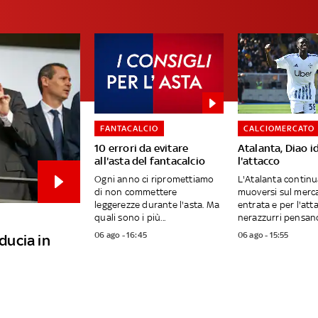
FANTACALCIO
CALCIOMERCATO
10 errori da evitare
Atalanta, Diao i
all'asta del fantacalcio
l'attacco
Ogni anno ci ripromettiamo
L'Atalanta continu
di non commettere
muoversi sul merca
leggerezze durante l'asta. Ma
entrata e per l'atta
quali sono i più...
nerazzurri pensano
06 ago - 16:45
06 ago - 15:55
iducia in