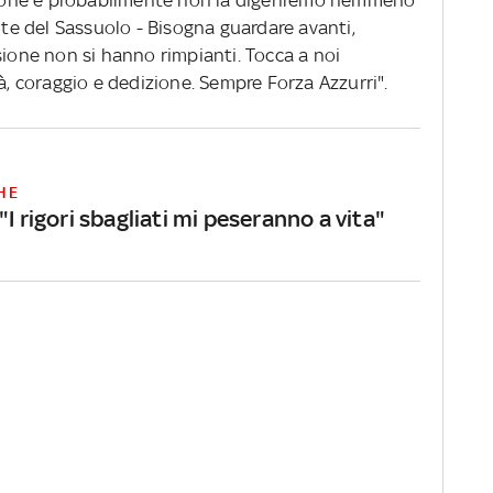
usione e probabilmente non la digeriremo nemmeno
ante del Sassuolo - Bisogna guardare avanti,
sione non si hanno rimpianti. Tocca a noi
tà, coraggio e dedizione. Sempre Forza Azzurri".
HE
"I rigori sbagliati mi peseranno a vita"