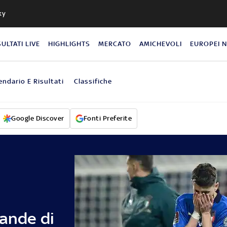
ky
SULTATI LIVE
HIGHLIGHTS
MERCATO
AMICHEVOLI
EUROPEI 
endario E Risultati
Classifiche
Google Discover
Fonti Preferite
rande di