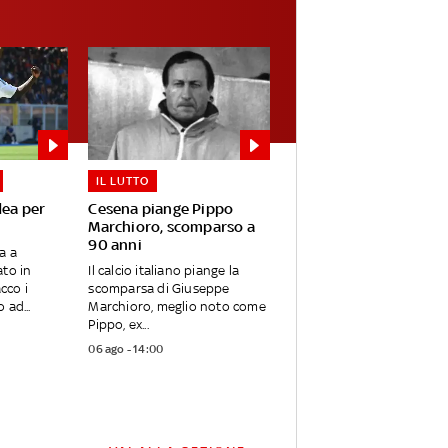
IL LUTTO
dea per
Cesena piange Pippo
Marchioro, scomparso a
90 anni
a a
to in
Il calcio italiano piange la
cco i
scomparsa di Giuseppe
 ad...
Marchioro, meglio noto come
Pippo, ex...
06 ago - 14:00