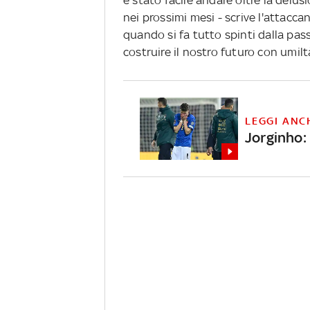
è stato facile andare oltre la del
nei prossimi mesi - scrive l'attacc
quando si fa tutto spinti dalla pas
costruire il nostro futuro con umil
LEGGI ANC
Jorginho: 