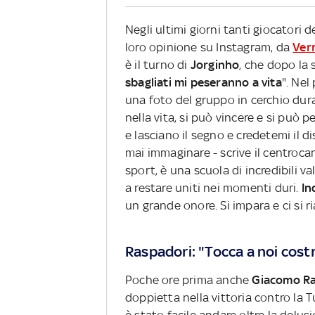
Negli ultimi giorni tanti giocatori 
loro opinione su Instagram, da
Verr
è il turno di
Jorginho
, che dopo la 
sbagliati mi peseranno a vita
". Nel
una foto del gruppo in cerchio dura
nella vita, si può vincere e si può 
e lasciano il segno e credetemi il 
mai immaginare - scrive il centroca
sport, è una scuola di incredibili va
a restare uniti nei momenti duri.
In
un grande onore. Si impara e ci si ri
Raspadori: "Tocca a noi costru
Poche ore prima anche
Giacomo Ra
doppietta nella vittoria contro la T