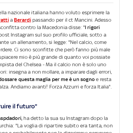
della nazionale italiana hanno voluto esprimere la
atti
a
Berardi
passando per il ct Mancini. Adesso
sconfitta contro la Macedonia disse: "
I rigori
 post Instagram sul suo profilo ufficiale, sotto a
nte un allenamento, si legge: "Nel calcio, come
perdere. Ci sono sconfitte che però fanno più male
dispiacere mio è più grande di quanto voi possiate
mpista del Chelsea - Ma il calcio non è solo uno
lori: insegna a non mollare, a imparare dagli errori,
dossare questa maglia per me è un sogno
e resta
alza. Andiamo avanti! Forza Azzurri e forza Italia".
ire il futuro"
spdadori,
ha detto la sua su Instagram dopo la
urchia: "La voglia di ripartire subito era tanta, non