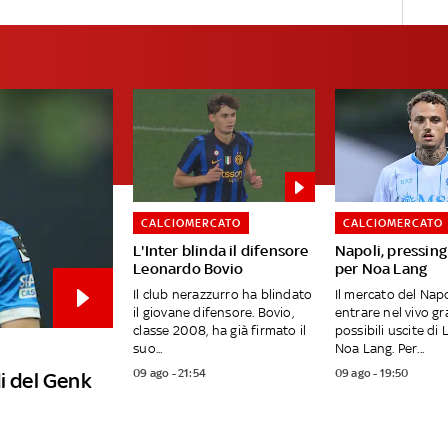
CALCIOMERCATO
CALCIOMERCATO
L'Inter blinda il difensore
Napoli, pressing
Leonardo Bovio
per Noa Lang
Il club nerazzurro ha blindato
Il mercato del Nap
il giovane difensore. Bovio,
entrare nel vivo gra
classe 2008, ha già firmato il
possibili uscite di
suo...
Noa Lang. Per...
09 ago - 21:54
09 ago - 19:50
i del Genk