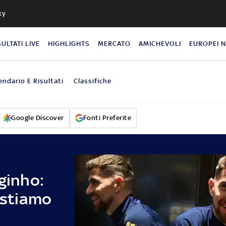
ky
SULTATI LIVE
HIGHLIGHTS
MERCATO
AMICHEVOLI
EUROPEI 
endario E Risultati
Classifiche
Google Discover
Fonti Preferite
rginho:
, stiamo