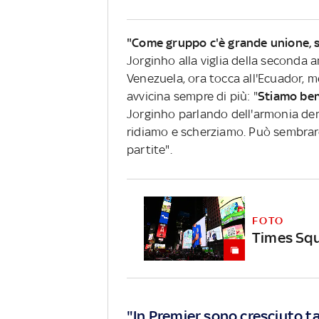
"Come gruppo c'è grande unione, s
Jorginho alla viglia della seconda am
Venezuela, ora tocca all'Ecuador, m
avvicina sempre di più: "
Stiamo ben
Jorginho parlando dell'armonia dent
ridiamo e scherziamo. Può sembrare
partite".
FOTO
Times Squa
"In Premier sono cresciuto t