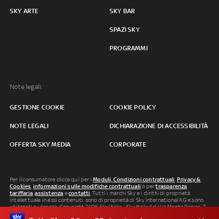
SKY ARTE
SKY BAR
SPAZI SKY
PROGRAMMI
Note legali:
GESTIONE COOKIE
COOKIE POLICY
NOTE LEGALI
DICHIARAZIONE DI ACCESSIBILITÀ
OFFERTA SKY MEDIA
CORPORATE
Per il consumatore clicca qui per i
Moduli, Condizioni contrattuali
,
Privacy &
Cookies
,
informazioni sulle modifiche contrattuali
o per
trasparenza
tariffaria
,
assistenza
e
contatti
. Tutti i marchi Sky e i diritti di proprietà
intellettuale in essi contenuti, sono di proprietà di Sky international AG e sono
utilizzati su licenza. Copyright 2026 Sky Italia - Sky Italia Srl Via Monte Penice, 7 -
20138 Milano P.IVA 04619241005. SkyTG24: ISSN 3035-1537 e SkySport: ISSN