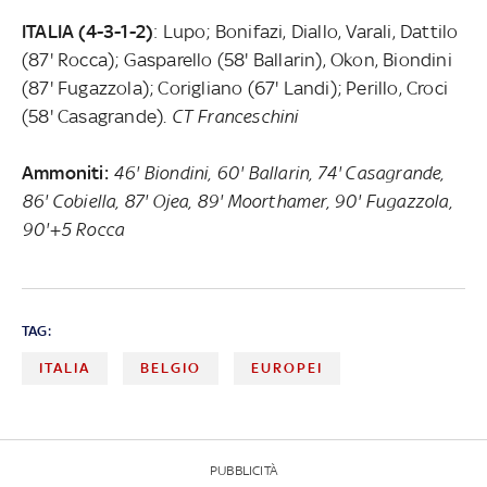
ITALIA (4-3-1-2)
: Lupo; Bonifazi, Diallo, Varali, Dattilo
(87' Rocca); Gasparello (58' Ballarin), Okon, Biondini
(87' Fugazzola); Corigliano (67' Landi); Perillo, Croci
(58' Casagrande).
CT Franceschini
Ammoniti:
46' Biondini, 60' Ballarin, 74' Casagrande,
86' Cobiella, 87' Ojea, 89' Moorthamer, 90' Fugazzola,
90'+5 Rocca
TAG:
ITALIA
BELGIO
EUROPEI
PUBBLICITÀ